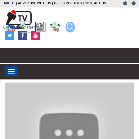
ABOUT
|
ADVERTISE WITH US
|
PRESS RELEASES
|
CONTACT US
Connect to share
Toggle
navigation