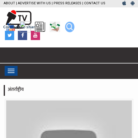
ABOUT
|
ADVERTISE WITH US
|
PRESS RELEASES
|
CONTACT US
Connect to share
Toggle
navigation
अंतर्राष्ट्रीय