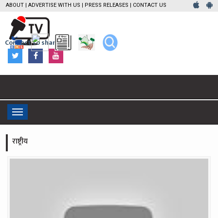
ABOUT
|
ADVERTISE WITH US
|
PRESS RELEASES
|
CONTACT US
Connect to share
Toggle
navigation
राष्ट्रीय