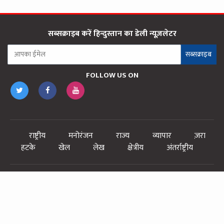
सब्सक्राइब करें हिन्दुस्तान का डेली न्यूज़लेटर
सब्सक्राइब
FOLLOW US ON
राष्ट्रीय
मनोरंजन
राज्य
व्यापार
ज़रा
हटके
खेल
लेख
क्षेत्रीय
अंतर्राष्ट्रीय
EMS AGENCY
EMS NEWS
E-PAPER
PANCHAYAT
SEARCH ENGINE
© 2026 Express Media Service - ALL RIGHTS RESERVED