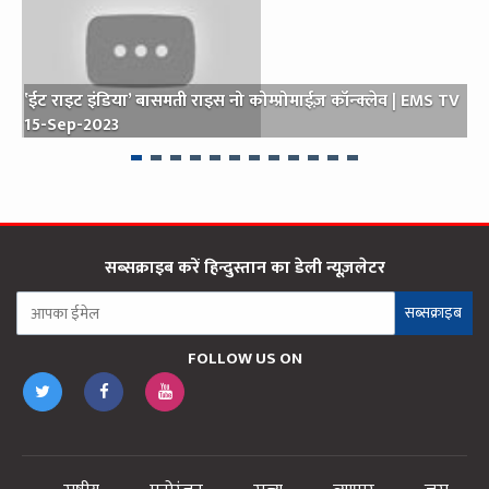
‛ईट राइट इंडिया’ बासमती राइस नो कोम्प्रोमाईज़ कॉन्क्लेव | EMS TV
श
15-Sep-2023
सब्सक्राइब करें हिन्दुस्तान का डेली न्यूज़लेटर
सब्सक्राइब
FOLLOW US ON