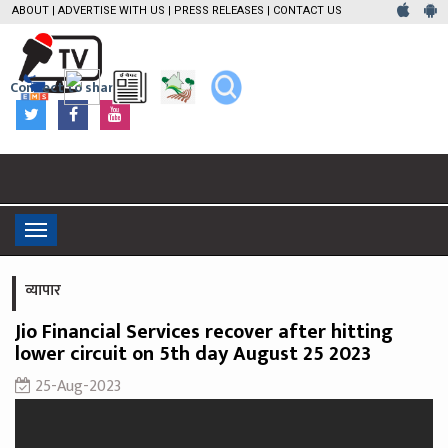
ABOUT
|
ADVERTISE WITH US
|
PRESS RELEASES
|
CONTACT US
Connect to share
Toggle
navigation
व्यापार
Jio Financial Services recover after hitting
lower circuit on 5th day August 25 2023
25-Aug-2023