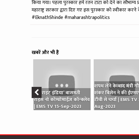
किया गया। पहला पुरस्कार हमें रतन टाटा को देने का सौभाग्य प्
महाराष्ट्र सरकार द्वारा दिए गए इस पुरस्कार को स्वीकार करन
#EknathShinde #maharashtrapolitics
खबरें और भी हैं
शपथ लेने के बाद मंत्री गौ
‛ईट राइट इंडिया’ बासमती
शंकर बिसेन ने की ईएम
राइस नो कोम्प्रोमाईज़ कॉन्क्लेव
टीवी से चर्चा | EMS TV
| EMS TV 15-Sep-2023
Aug-2023