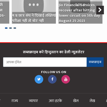
री
Jio Financial Services
एस
recover after hitting
च
 26-
म प्र छात्र संघ ने दिखाई तख्तियां
lower circuit on 5th day
ज
परीक्षा नहीं तो वोट नहीं
August 25 2023
सब्सक्राइब करें हिन्दुस्तान का डेली न्यूज़लेटर
सब्सक्राइब
FOLLOW US ON
न
राज्य
व्यापार
ज़रा हटके
खेल
लेख
क